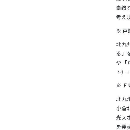
素敵
考え
※
戸
北九
る」
や「
ト）
※ 
北九
小倉
光ス
を発