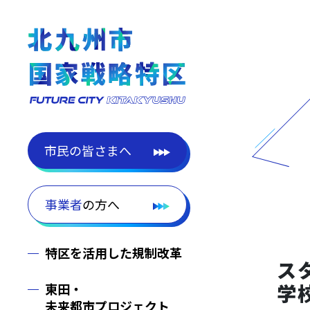
市民
の皆さまへ
事業者
の方へ
特区を活用した規制改革
ス
学
東田・
未来都市プロジェクト