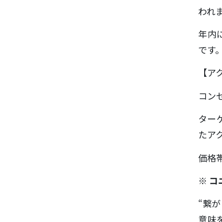
われ
年内
です
【ア
コン
ター
たア
価格
※ 
“繋
意味