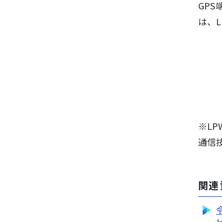
GP
は、
※LP
通信
関連