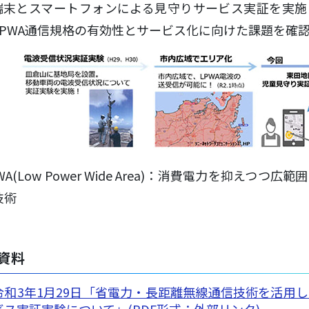
S端末とスマートフォンによる見守りサービス実証を実
LPWA通信規格の有効性とサービス化に向けた課題を確
WA(Low Power Wide Area)：消費電力を抑えつつ
技術
資料
令和3年1月29日「省電力・長距離無線通信技術を活用
ビス実証実験について」(PDF形式：外部リンク)