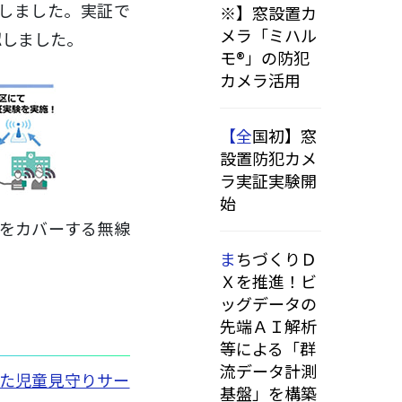
施しました。実証で
※】窓設置カ
メラ「ミハル
認しました。
モ®」の防犯
カメラ活用
【全国初】窓
設置防犯カメ
ラ実証実験開
始
広範囲をカバーする無線
まちづくりＤ
Ｘを推進！ビ
ッグデータの
先端ＡＩ解析
等による「群
流データ計測
した児童見守りサー
基盤」を構築