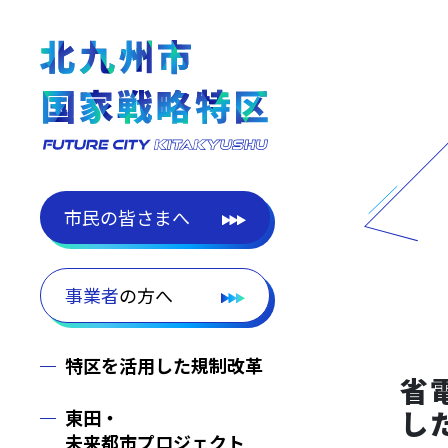
市民
の皆さまへ
事業者
の方へ
特区を活用した規制改革
省
し
東田・
未来都市プロジェクト