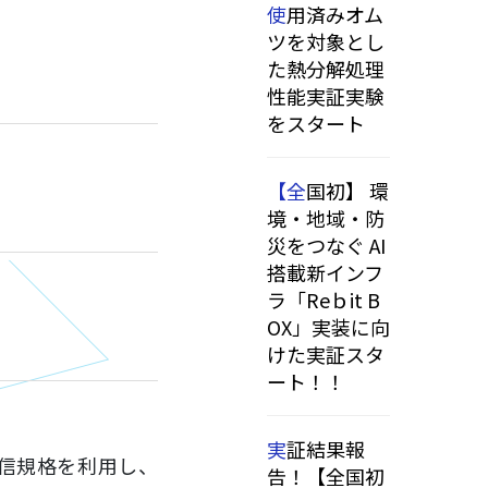
使用済みオム
ツを対象とし
た熱分解処理
性能実証実験
をスタート
【全国初】 環
境・地域・防
災をつなぐ AI
搭載新インフ
ラ「Reｂit B
OX」実装に向
けた実証スタ
ート！！
実証結果報
通信規格を利用し、
告！【全国初